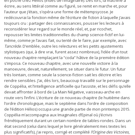
en poche chez Hélios (Indés de l’Imaginaire). Dès lors, la machine à
écrire, au sens littéral comme au figuré, se remit en marche et, pour
l’auteur que j’étais, s’opéra une forme de métempsycose. Je
redécouvrai la fonction même de l’écriture de fiction à laquelle j’avais
toujours cru : partager des connaissances, pousser les lecteurs à
reconsidérer leur regard sur le monde réel, et, par ricochet,
repousser les limites traditionnelles du champ science-fictif en lui-
même, comme je l’avais fait, ou tenté de le faire, par exemple, avec
Tancrède
. D’emblée, outre les relectures et les petits ajustements
stylistiques (qui, à dire vrai, furent assez nombreux), l’idée d’un tout
nouveau chapitre remplaçant la “coda” hâtive de la première édition
s’imposa. Ce nouveau chapitre, avec une nouvelle victoire à la
manoeuvre, devait, naturellement, se situer dans le futur. Un futur
très lointain, comme seule la science-fiction sait les décrire et les
rendre sensibles. J’ai, dès lors, beaucoup travaillé sur le personnage
de Coppélia, et l’intelligence artificielle qui l’assiste, et les défis qu’elle
devait affronter à bord de La Main Négative, vaisseau-arche en
route vers l’infini. L’écriture de ce nouveau chapitre (le huitième dans
l’ordre chronologique, mais le septième dans l’ordre de composition
de l’édition Hélios) occupa une grande partie de mon printemps 2015.
Coppélia m’accompagna aux Imaginales d’Epinal où j’écrivis
frénétiquement durant un certain nombre de tables-rondes. Dans un
état second (celui dans lequel je livre généralement mes textes les
plus significatifs), j’ai repris, corrigé et complété
l’Origine des Victoires
,