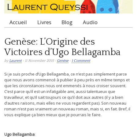
Accueil
Livres
Blog
Audio
Main menu
Genèse: L’Origine des
Victoires d’Ugo Bellagamba
by
Laurent
• 11 November 2015 •
Genèse
•
1 Comment
Si je suis proche d’Ugo Bellagamba, ce n’est pas simplement parce
que nous avons commencé à publier à peu près en même temps et
que les circonstances nous ont emmenés à nous croiser souvent.
C’est parce qu’il est un infatigable ami, aussi talentueux que
travailleur, et qu’il sait toujours ce qu’il doit aux autres (il y a bien
d’autres raisons, mais elles ne vous regardent pas). Son nouveau
roman n’est pas vraiment un nouveau roman, mais si, en fait. Bref, il
vous explique ça bien mieux que je pourrais le faire.
Ugo Bellagamba
: