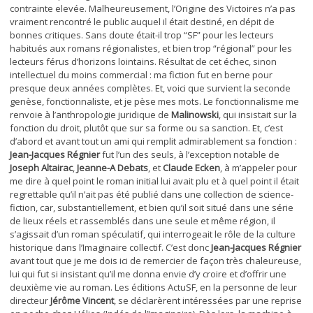
contrainte elevée. Malheureusement, l’Origine des Victoires n’a pas
vraiment rencontré le public auquel il était destiné, en dépit de
bonnes critiques. Sans doute était-il trop “SF” pour les lecteurs
habitués aux romans régionalistes, et bien trop “régional” pour les
lecteurs férus d’horizons lointains. Résultat de cet échec, sinon
intellectuel du moins commercial : ma fiction fut en berne pour
presque deux années complètes. Et, voici que survient la seconde
genèse, fonctionnaliste, et je pèse mes mots. Le fonctionnalisme me
renvoie à l’anthropologie juridique de
Malinowski
, qui insistait sur la
fonction du droit, plutôt que sur sa forme ou sa sanction. Et, c’est
d’abord et avant tout un ami qui remplit admirablement sa fonction :
Jean-Jacques Régnier
fut l’un des seuls, à l’exception notable de
Joseph Altairac
,
Jeanne-A Debats
, et
Claude Ecken
, à m’appeler pour
me dire à quel point le roman initial lui avait plu et à quel point il était
regrettable qu’il n’ait pas été publié dans une collection de science-
fiction, car, substantiellement, et bien qu’il soit situé dans une série
de lieux réels et rassemblés dans une seule et même région, il
s’agissait d’un roman spéculatif, qui interrogeait le rôle de la culture
historique dans l’Imaginaire collectif. C’est donc
Jean-Jacques Régnier
avant tout que je me dois ici de remercier de façon très chaleureuse,
lui qui fut si insistant qu’il me donna envie d’y croire et d’offrir une
deuxième vie au roman. Les éditions ActuSF, en la personne de leur
directeur
Jérôme Vincent
, se déclarèrent intéressées par une reprise