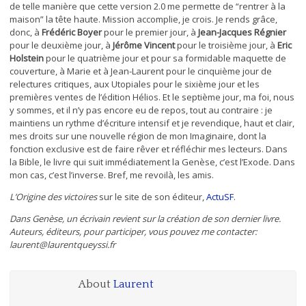
de telle manière que cette version 2.0 me permette de “rentrer à la
maison” la tête haute. Mission accomplie, je crois. Je rends grâce,
donc, à
Frédéric Boyer
pour le premier jour, à
Jean-Jacques Régnier
pour le deuxième jour, à
Jérôme Vincent
pour le troisième jour, à
Eric
Holstein
pour le quatrième jour et pour sa formidable maquette de
couverture, à Marie et à Jean-Laurent pour le cinquième jour de
relectures critiques, aux Utopiales pour le sixième jour et les
premières ventes de l’édition Hélios. Et le septième jour, ma foi, nous
y sommes, et il n’y pas encore eu de repos, tout au contraire : je
maintiens un rythme d’écriture intensif et je revendique, haut et clair,
mes droits sur une nouvelle région de mon Imaginaire, dont la
fonction exclusive est de faire rêver et réfléchir mes lecteurs. Dans
la Bible, le livre qui suit immédiatement la Genèse, c’est l’Exode. Dans
mon cas, c’est l’inverse. Bref, me revoilà, les amis.
L’Origine des victoires
sur le site de son éditeur,
ActuSF
.
Dans Genèse, un écrivain revient sur la création de son dernier livre.
Auteurs, éditeurs, pour participer, vous pouvez me contacter:
laurent@laurentqueyssi.fr
About
Laurent