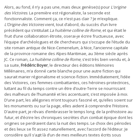
Alors, au fond, il n’y a pas une, mais deux genèse(s) pour
L’origine
des Victoires
. La première est régionaliste, la seconde est
fonctionnaliste. Comment ça, ce n’est pas clair ? Je m’explique.
L’Origine des Victoires
vient, tout d’abord, du succès d’un livre
précédent qui s’intitulait
La huitième colline de Rome
, et qui était le
fruit d’une collaboration étroite, oserai-je écrire fructueuse, avec
l’équipe d’archéologues et de chercheurs qui s’occupe de l’étude du
site romain antique de Nice-Cemenelum, à Nice, l’ancienne capitale
de la province romaine des Alpes-Maritimae, au 3ème siècle après
JC. Ce roman,
La huitième colline de Rome
, s’est très bien vendu et, à
sa suite,
Frédéric Boyer
, le directeur des éditions Mémoires
Millénaires, m’a donné carte blanche pour une autre fiction qui
saurait marier régionalisme et science-fiction. Immédiatement, l’idée
des Victoires, ces femmes-combattantes, ces héroïnes-protectrices,
luttant au fil du temps contre un être d’outre-Terre se nourrissant
des malheurs de l’humanité et les accentuant, s’est imposée à moi.
D’une part, les allégories m’ont toujours fasciné et, qu’elles soient sur
les monuments ou sur la page, elles aident à comprendre l’Histoire.
D’autre part, je rêvais d’embrasser le temps long, de la préhistoire au
futur, et d’écrire les chroniques secrètes d’un combat épique dont les
origines se perdraient dans la nuit des temps. Le choix des périodes
et des lieux se fit assez naturellement, avec l’accord de l’éditeur. Je
considère qu’il s’agit là d’un de mes meilleurs textes écrits sous