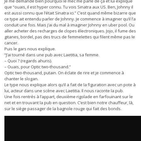
Je me demande bien pourquoi le mec me parle de ça et lui explique
que “ouais, il est hyper connu. Tu vois Sinatra aux US. Ben, Johnny il
est aussi connu que l’était Sinatra ici.” C’est quand même bizarre que
ce type ait entendu parler de Johnny. Je commence à imaginer qu’il l’a
conduit une fois. Mais j’ai du mal à imaginer Johnny en uber pool. Ou
aller acheter des recharges de clopes électroniques. Jojo, il fume des
gitanes, bordel, pas des trucs de femmelettes qui filent même pas le
cancer.
Puis le gars nous explique.
“J’ai tourné dans une pub avec Laetitia, sa femme.
– Quoi ? (regards ahuris).
– Ouais, pour Optic two-thousand.”
Optic two-thousand, putain. On éclate de rire et je commence à
chanter le slogan.
Le type nous explique alors qu’il a fait de la figuration avec un pote à
lui, acteur dans une scène avec Laetitia. Il nous raconte la pub.
Une fois rentrés à l’appart, deuxième rigolade en farfouinant sur le
net et en trouvant la pub en question. C’est bien notre chauffeur, là,
sur le siège passager de la bagnole rouge qui fait des bonds.