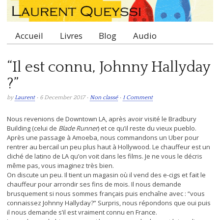
Accueil
Livres
Blog
Audio
Main menu
“Il est connu, Johnny Hallyday
?”
by
Laurent
• 6 December 2017 •
Non classé
•
1 Comment
Nous revenions de Downtown LA, après avoir visité le Bradbury
Building (celui de
Blade Runner
) et ce qu’il reste du vieux pueblo.
Après une passage à Amoeba, nous commandons un Uber pour
rentrer au bercail un peu plus haut à Hollywood. Le chauffeur est un
cliché de latino de LA qu’on voit dans les films. Je ne vous le décris
même pas, vous imaginez très bien.
On discute un peu. Il tient un magasin où il vend des e-cigs et fait le
chauffeur pour arrondir ses fins de mois. Il nous demande
brusquement si nous sommes français puis enchaîne avec : “vous
connaissez Johnny Hallyday?” Surpris, nous répondons que oui puis
il nous demande s’il est vraiment connu en France.