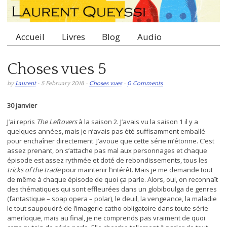
Accueil
Livres
Blog
Audio
Main menu
Choses vues 5
by
Laurent
• 5 February 2018 •
Choses vues
•
0 Comments
30 janvier
J’ai repris
The Leftovers
à la saison 2. J’avais vu la saison 1 il y a
quelques années, mais je n’avais pas été suffisamment emballé
pour enchaîner directement. J’avoue que cette série m’étonne. C’est
assez prenant, on s’attache pas mal aux personnages et chaque
épisode est assez rythmée et doté de rebondissements, tous les
tricks of the trade
pour maintenir l’intérêt. Mais je me demande tout
de même à chaque épisode de quoi ça parle. Alors, oui, on reconnaît
des thématiques qui sont effleurées dans un globiboulga de genres
(fantastique – soap opera – polar), le deuil, la vengeance, la maladie
le tout saupoudré de l’imagerie catho obligatoire dans toute série
amerloque, mais au final, je ne comprends pas vraiment de quoi