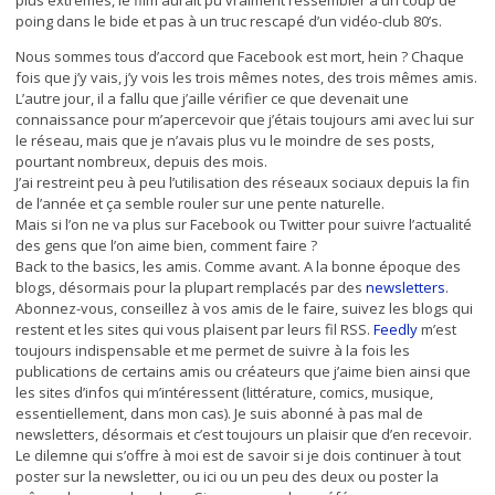
plus extrêmes, le film aurait pu vraiment ressembler à un coup de
poing dans le bide et pas à un truc rescapé d’un vidéo-club 80’s.
Nous sommes tous d’accord que Facebook est mort, hein ? Chaque
fois que j’y vais, j’y vois les trois mêmes notes, des trois mêmes amis.
L’autre jour, il a fallu que j’aille vérifier ce que devenait une
connaissance pour m’apercevoir que j’étais toujours ami avec lui sur
le réseau, mais que je n’avais plus vu le moindre de ses posts,
pourtant nombreux, depuis des mois.
J’ai restreint peu à peu l’utilisation des réseaux sociaux depuis la fin
de l’année et ça semble rouler sur une pente naturelle.
Mais si l’on ne va plus sur Facebook ou Twitter pour suivre l’actualité
des gens que l’on aime bien, comment faire ?
Back to the basics, les amis. Comme avant. A la bonne époque des
blogs, désormais pour la plupart remplacés par des
newsletters
.
Abonnez-vous, conseillez à vos amis de le faire, suivez les blogs qui
restent et les sites qui vous plaisent par leurs fil RSS.
Feedly
m’est
toujours indispensable et me permet de suivre à la fois les
publications de certains amis ou créateurs que j’aime bien ainsi que
les sites d’infos qui m’intéressent (littérature, comics, musique,
essentiellement, dans mon cas). Je suis abonné à pas mal de
newsletters, désormais et c’est toujours un plaisir que d’en recevoir.
Le dilemne qui s’offre à moi est de savoir si je dois continuer à tout
poster sur la newsletter, ou ici ou un peu des deux ou poster la