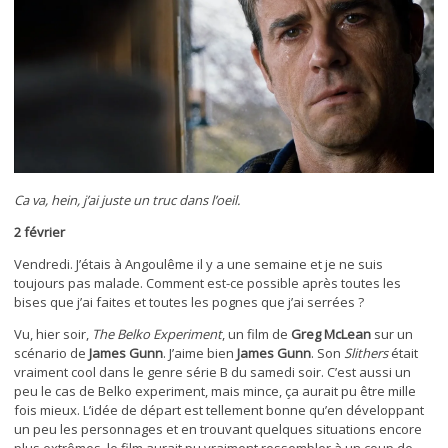
Ca va, hein, j’ai juste un truc dans l’oeil.
2 février
Vendredi. J’étais à Angoulême il y a une semaine et je ne suis
toujours pas malade. Comment est-ce possible après toutes les
bises que j’ai faites et toutes les pognes que j’ai serrées ?
Vu, hier soir,
The Belko Experiment
, un film de
Greg McLean
sur un
scénario de
James Gunn
. J’aime bien
James Gunn
. Son
Slithers
était
vraiment cool dans le genre série B du samedi soir. C’est aussi un
peu le cas de Belko experiment, mais mince, ça aurait pu être mille
fois mieux. L’idée de départ est tellement bonne qu’en développant
un peu les personnages et en trouvant quelques situations encore