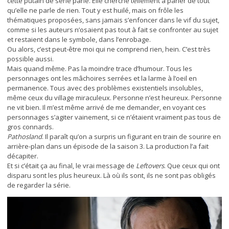
cette putain de série parle. Elle cherche tellement à parler de tout
qu’elle ne parle de rien. Tout y est huilé, mais on frôle les
thématiques proposées, sans jamais s’enfoncer dans le vif du sujet,
comme si les auteurs n’osaient pas tout à fait se confronter au sujet
et restaient dans le symbole, dans l’enrobage.
Ou alors, c’est peut-être moi qui ne comprend rien, hein. C’est très
possible aussi.
Mais quand même. Pas la moindre trace d’humour. Tous les
personnages ont les mâchoires serrées et la larme à l’oeil en
permanence. Tous avec des problèmes existentiels insolubles,
même ceux du village miraculeux. Personne n’est heureux. Personne
ne vit bien. Il m’est même arrivé de me demander, en voyant ces
personnages s’agiter vainement, si ce n’étaient vraiment pas tous de
gros connards.
Pathosland
. Il paraît qu’on a surpris un figurant en train de sourire en
arrière-plan dans un épisode de la saison 3. La production l’a fait
décapiter.
Et si c’était ça au final, le vrai message de
Leftovers
. Que ceux qui ont
disparu sont les plus heureux. Là où ils sont, ils ne sont pas obligés
de regarder la série.