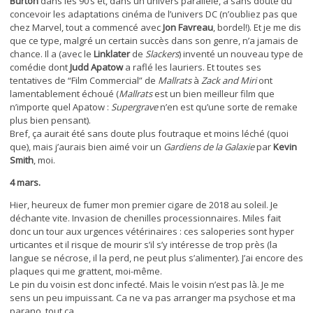
Burton
dans les 90’s et, dans un univers parallèle, a sans doute dû
concevoir les adaptations cinéma de l’univers DC (n’oubliez pas que
chez Marvel, tout a commencé avec
Jon Favreau
, bordel!). Et je me dis
que ce type, malgré un certain succès dans son genre, n’a jamais de
chance. Il a (avec le
Linklater
de
Slackers
) inventé un nouveau type de
comédie dont
Judd Apatow
a raflé les lauriers. Et toutes ses
tentatives de “Film Commercial” de
Mallrats
à
Zack and Miri
ont
lamentablement échoué (
Mallrats
est un bien meilleur film que
n’importe quel Apatow :
Supergrave
n’en est qu’une sorte de remake
plus bien pensant).
Bref, ça aurait été sans doute plus foutraque et moins léché (quoi
que), mais j’aurais bien aimé voir un
Gardiens de la Galaxie
par
Kevin
Smith
, moi.
4 mars.
Hier, heureux de fumer mon premier cigare de 2018 au soleil. Je
déchante vite. Invasion de chenilles processionnaires. Miles fait
donc un tour aux urgences vétérinaires : ces saloperies sont hyper
urticantes et il risque de mourir s’il s’y intéresse de trop près (la
langue se nécrose, il la perd, ne peut plus s’alimenter). J’ai encore des
plaques qui me grattent, moi-même.
Le pin du voisin est donc infecté. Mais le voisin n’est pas là. Je me
sens un peu impuissant. Ca ne va pas arranger ma psychose et ma
parano, tout ça.