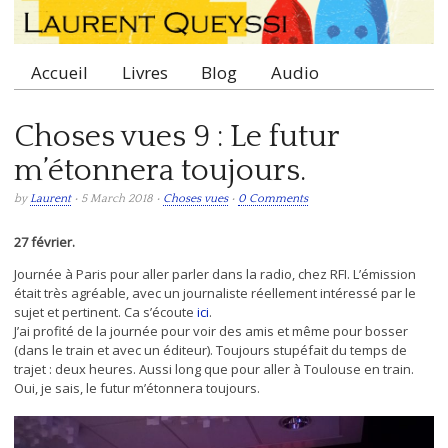
Accueil
Livres
Blog
Audio
Main menu
Choses vues 9 : Le futur
m’étonnera toujours.
by
Laurent
• 5 March 2018 •
Choses vues
•
0 Comments
27 février.
Journée à Paris pour aller parler dans la radio, chez RFI. L’émission
était très agréable, avec un journaliste réellement intéressé par le
sujet et pertinent. Ca s’écoute
ici
.
J’ai profité de la journée pour voir des amis et même pour bosser
(dans le train et avec un éditeur). Toujours stupéfait du temps de
trajet : deux heures. Aussi long que pour aller à Toulouse en train.
Oui, je sais, le futur m’étonnera toujours.