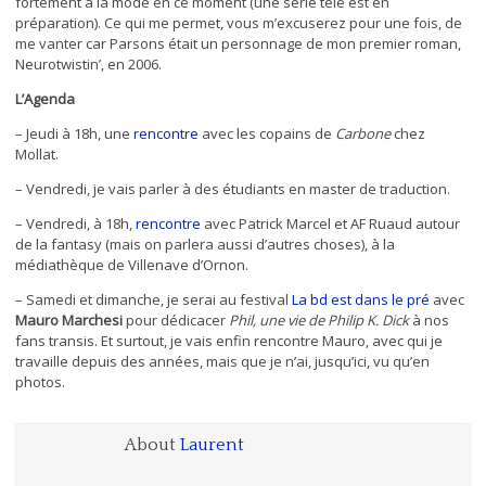
fortement à la mode en ce moment (une série télé est en
préparation). Ce qui me permet, vous m’excuserez pour une fois, de
me vanter car Parsons était un personnage de mon premier roman,
Neurotwistin’, en 2006.
L’Agenda
– Jeudi à 18h, une
rencontre
avec les copains de
Carbone
chez
Mollat.
– Vendredi, je vais parler à des étudiants en master de traduction.
– Vendredi, à 18h,
rencontre
avec Patrick Marcel et AF Ruaud autour
de la fantasy (mais on parlera aussi d’autres choses), à la
médiathèque de Villenave d’Ornon.
– Samedi et dimanche, je serai au festival
La bd est dans le pré
avec
Mauro Marchesi
pour dédicacer
Phil, une vie de Philip K. Dick
à nos
fans transis. Et surtout, je vais enfin rencontre Mauro, avec qui je
travaille depuis des années, mais que je n’ai, jusqu’ici, vu qu’en
photos.
About
Laurent