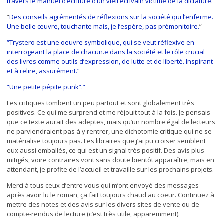
travers le manuel d’écriture d’un vieil écrivain victime de la dictature.”
“
Des conseils agrémentés de réflexions sur la société qui l’enferme.
Une belle œuvre, touchante mais, je l’espère, pas prémonitoire.
”
“Trystero est une oeuvre symbolique, qui se veut réflexive en
interrogeant la place de chacun.e dans la société et le rôle crucial
des livres comme outils d’expression, de lutte et de liberté. Inspirant
et à relire, assurément.”
“Une petite pépite punk”.”
Les critiques tombent un peu partout et sont globalement très
positives. Ce qui me surprend et me réjouit tout à la fois. Je pensais
que ce texte aurait des adeptes, mais qu’un nombre égal de lecteurs
ne parviendraient pas à y rentrer, une dichotomie critique qui ne se
matérialise toujours pas. Les libraires que j’ai pu croiser semblent
eux aussi emballés, ce qui est un signal très positif. Des avis plus
mitigés, voire contraires vont sans doute bientôt apparaître, mais en
attendant, je profite de l’accueil et travaille sur les prochains projets.
Merci à tous ceux d’entre vous qui m’ont envoyé des messages
après avoir lu le roman, ça fait toujours chaud au coeur. Continuez à
mettre des notes et des avis sur les divers sites de vente ou de
compte-rendus de lecture (c’est très utile, apparemment).