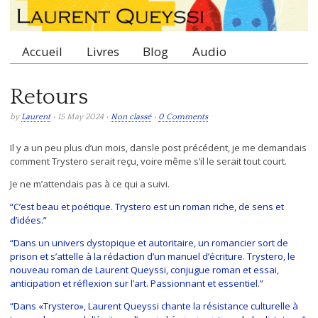
Accueil
Livres
Blog
Audio
Main menu
Retours
by
Laurent
• 15 May 2024 •
Non classé
•
0 Comments
Il y a un peu plus d’un mois, dansle post précédent, je me demandais
comment Trystero serait reçu, voire même s’il le serait tout court.
Je ne m’attendais pas à ce qui a suivi.
“C’est beau et poétique. Trystero est un roman riche, de sens et
d’idées.”
“Dans un univers dystopique et autoritaire, un romancier sort de
prison et s’attelle à la rédaction d’un manuel d’écriture. Trystero, le
nouveau roman de Laurent Queyssi, conjugue roman et essai,
anticipation et réflexion sur l’art. Passionnant et essentiel.”
“Dans «Trystero», Laurent Queyssi chante la résistance culturelle à