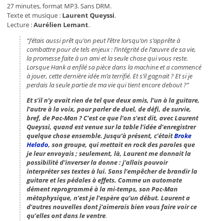
27 minutes, format MP3. Sans DRM.
Texte et musique :
Laurent Queyssi
.
Lecture :
Aurélien Lemant
.
“J’étais aussi prêt qu’on peut l’être lorsqu’on s’apprête à
combattre pour de tels enjeux : l’intégrité de l’œuvre de sa vie,
la promesse faite à un ami et la seule chose qui vous reste.
Lorsque Hank a enfilé sa pièce dans la machine et a commencé
à jouer, cette dernière idée m’a terrifié. Et s’il gagnait ? Et si je
perdais la seule partie de ma vie qui tient encore debout ?
”
Et s’il n’y avait rien de tel que deux amis, l’un à la guitare,
l’autre à la voix, pour parler de duel, de défi, de survie,
bref, de Pac-Man ? C’est ce que l’on s’est dit, avec Laurent
Queyssi, quand est venue sur la table l’idée d’enregistrer
quelque chose ensemble. Jusqu’à présent, c’était
Broke
Helado
, son groupe, qui mettait en rock des paroles que
je leur envoyais ; seulement, là, Laurent me donnait la
possibilité d’inverser la donne : j’allais pouvoir
interpréter ses textes à lui. Sans l’empêcher de brandir la
guitare et les pédales à effets. Comme un automate
dément reprogrammé à la mi-temps, son Pac-Man
métaphysique, n’est je l’espère qu’un début. Laurent a
d’autres nouvelles dont j’aimerais bien vous faire voir ce
qu’elles ont dans le ventre
.