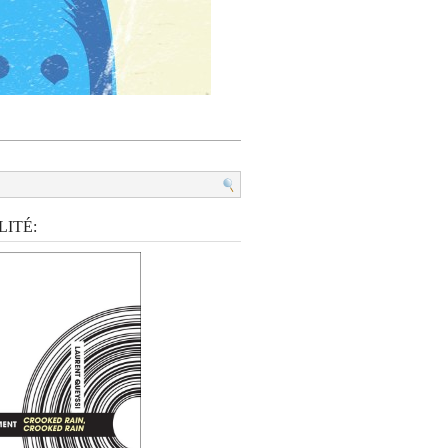
:
ITÉ: